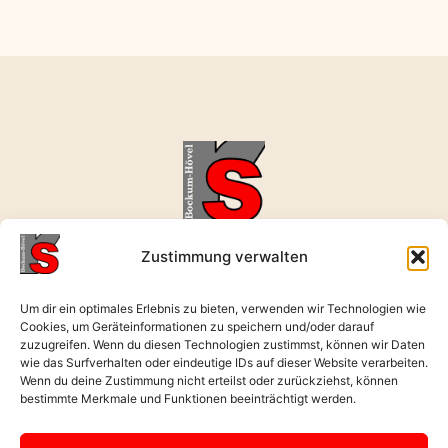
realschule-bockum-hoevel@rerb.schulen-hamm.de
Zustimmung verwalten
02381 496631
Wernerstraße 9, 59075 Hamm
Um dir ein optimales Erlebnis zu bieten, verwenden wir Technologien wie
Cookies, um Geräteinformationen zu speichern und/oder darauf
Öffnungszeiten: Mo. - Fr. : 08:00 - 17:00 Uhr
zuzugreifen. Wenn du diesen Technologien zustimmst, können wir Daten
wie das Surfverhalten oder eindeutige IDs auf dieser Website verarbeiten.
Wenn du deine Zustimmung nicht erteilst oder zurückziehst, können
Zurück nach
bestimmte Merkmale und Funktionen beeinträchtigt werden.
oben