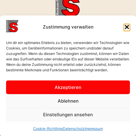
realschule-bockum-hoevel@rerb.schulen-hamm.de
Zustimmung verwalten
02381 496631
Wernerstraße 9, 59075 Hamm
Um dir ein optimales Erlebnis zu bieten, verwenden wir Technologien wie
Cookies, um Geräteinformationen zu speichern und/oder darauf
Öffnungszeiten: Mo. - Fr. : 08:00 - 17:00 Uhr
zuzugreifen. Wenn du diesen Technologien zustimmst, können wir Daten
wie das Surfverhalten oder eindeutige IDs auf dieser Website verarbeiten.
Wenn du deine Zustimmung nicht erteilst oder zurückziehst, können
Zurück nach
bestimmte Merkmale und Funktionen beeinträchtigt werden.
oben
Akzeptieren
Datenschutz
Ablehnen
Impressum
Einstellungen ansehen
Cookie-Richtlinie (EU)
Cookie-Richtlinie
Datenschutz
Impressum
07/08/2026 /// Von Mert Yildirim