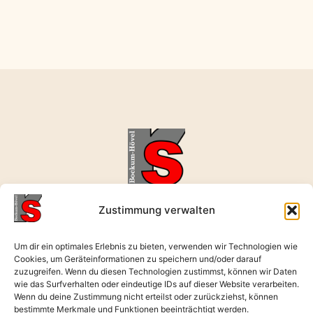
realschule-bockum-hoevel@rerb.schulen-hamm.de
Zustimmung verwalten
02381 496631
Wernerstraße 9, 59075 Hamm
Um dir ein optimales Erlebnis zu bieten, verwenden wir Technologien wie
Cookies, um Geräteinformationen zu speichern und/oder darauf
Öffnungszeiten: Mo. - Fr. : 08:00 - 17:00 Uhr
zuzugreifen. Wenn du diesen Technologien zustimmst, können wir Daten
wie das Surfverhalten oder eindeutige IDs auf dieser Website verarbeiten.
Wenn du deine Zustimmung nicht erteilst oder zurückziehst, können
Zurück nach
bestimmte Merkmale und Funktionen beeinträchtigt werden.
oben