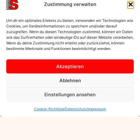
Zustimmung verwalten
Um dir ein optimales Erlebnis zu bieten, verwenden wir Technologien wie
Cookies, um Geräteinformationen zu speichern und/oder darauf
zuzugreifen. Wenn du diesen Technologien zustimmst, können wir Daten
wie das Surfverhalten oder eindeutige IDs auf dieser Website verarbeiten.
Gemeinsam für Sicherheit und Vertrauen
Wenn du deine Zustimmung nicht erteilst oder zurückziehst, können
bestimmte Merkmale und Funktionen beeinträchtigt werden.
Sicherheit und Wohlbefinden an Schulen sind ein
gemeinsames Anliegen von Eltern, Lehrkräften und
Schülerinnen und Schülern. In einem persönlichen Brief
Akzeptieren
richtet
Frau Ministerin Dorothee Feller
ermutigende Worte
an alle Eltern zum Start des Schuljahres und betont die
Ablehnen
Bedeutung von Prävention und Zusammenhalt.
Einstellungen ansehen
Cookie-Richtlinie
Datenschutz
Impressum
Zum Brief