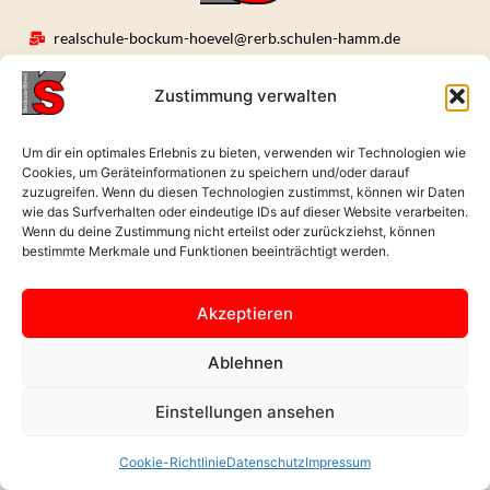
realschule-bockum-hoevel@rerb.schulen-hamm.de
02381 496631
Wernerstraße 9, 59075 Hamm
Zustimmung verwalten
Öffnungszeiten: Mo. - Fr. : 08:00 - 17:00 Uhr
Um dir ein optimales Erlebnis zu bieten, verwenden wir Technologien wie
Cookies, um Geräteinformationen zu speichern und/oder darauf
Zurück nach
zuzugreifen. Wenn du diesen Technologien zustimmst, können wir Daten
oben
wie das Surfverhalten oder eindeutige IDs auf dieser Website verarbeiten.
Wenn du deine Zustimmung nicht erteilst oder zurückziehst, können
bestimmte Merkmale und Funktionen beeinträchtigt werden.
Datenschutz
Akzeptieren
Impressum
Ablehnen
Cookie-Richtlinie (EU)
Einstellungen ansehen
08/08/2026 /// Von Mert Yildirim
Cookie-Richtlinie
Datenschutz
Impressum