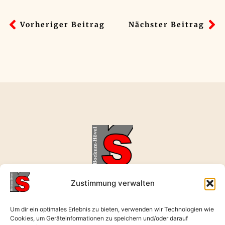
Vorheriger Beitrag
Nächster Beitrag
realschule-bockum-hoevel@rerb.schulen-hamm.de
Zustimmung verwalten
02381 496631
Wernerstraße 9, 59075 Hamm
Um dir ein optimales Erlebnis zu bieten, verwenden wir Technologien wie
Cookies, um Geräteinformationen zu speichern und/oder darauf
Öffnungszeiten: Mo. - Fr. : 08:00 - 17:00 Uhr