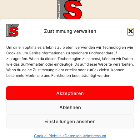
realschule-bockum-hoevel@rerb.schulen-hamm.de
Zustimmung verwalten
02381 496631
Wernerstraße 9, 59075 Hamm
Um dir ein optimales Erlebnis zu bieten, verwenden wir Technologien wie
Cookies, um Geräteinformationen zu speichern und/oder darauf
Öffnungszeiten: Mo. - Fr. : 08:00 - 17:00 Uhr
zuzugreifen. Wenn du diesen Technologien zustimmst, können wir Daten
wie das Surfverhalten oder eindeutige IDs auf dieser Website verarbeiten.
Wenn du deine Zustimmung nicht erteilst oder zurückziehst, können
Zurück nach
bestimmte Merkmale und Funktionen beeinträchtigt werden.
oben
Akzeptieren
Datenschutz
Ablehnen
Impressum
Einstellungen ansehen
Cookie-Richtlinie (EU)
Cookie-Richtlinie
Datenschutz
Impressum
06/08/2026 /// Von Mert Yildirim