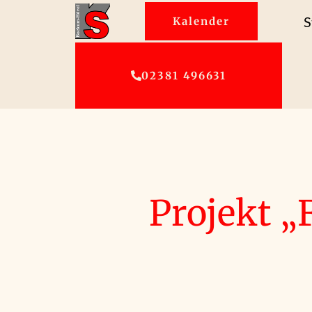
S
Kalender
02381 496631
Projekt 